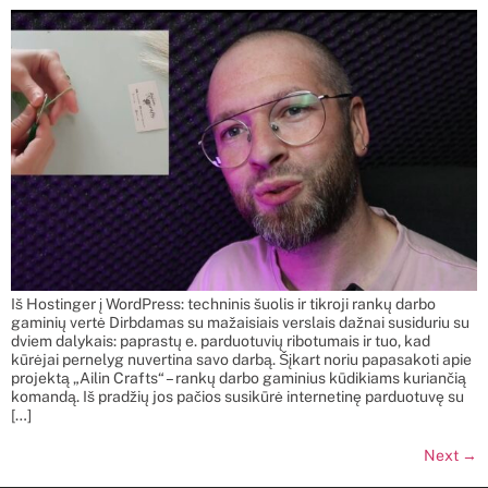
Iš Hostinger į WordPress: techninis šuolis ir tikroji rankų darbo
gaminių vertė Dirbdamas su mažaisiais verslais dažnai susiduriu su
dviem dalykais: paprastų e. parduotuvių ribotumais ir tuo, kad
kūrėjai pernelyg nuvertina savo darbą. Šįkart noriu papasakoti apie
projektą „Ailin Crafts“ – rankų darbo gaminius kūdikiams kuriančią
komandą. Iš pradžių jos pačios susikūrė internetinę parduotuvę su
[…]
Next
→