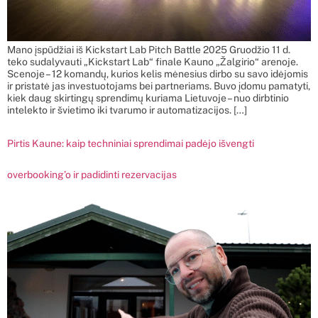
Mano įspūdžiai iš Kickstart Lab Pitch Battle 2025 Gruodžio 11 d.
teko sudalyvauti „Kickstart Lab“ finale Kauno „Žalgirio“ arenoje.
Scenoje – 12 komandų, kurios kelis mėnesius dirbo su savo idėjomis
ir pristatė jas investuotojams bei partneriams. Buvo įdomu pamatyti,
kiek daug skirtingų sprendimų kuriama Lietuvoje – nuo dirbtinio
intelekto ir švietimo iki tvarumo ir automatizacijos. […]
Pirtis Kaune: kaip techniniai sprendimai padėjo išvengti
overbooking’o ir padidinti rezervacijas