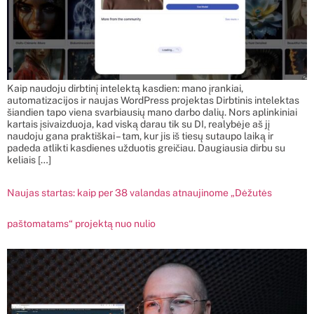
Kaip naudoju dirbtinį intelektą kasdien: mano įrankiai,
automatizacijos ir naujas WordPress projektas Dirbtinis intelektas
šiandien tapo viena svarbiausių mano darbo dalių. Nors aplinkiniai
kartais įsivaizduoja, kad viską darau tik su DI, realybėje aš jį
naudoju gana praktiškai – tam, kur jis iš tiesų sutaupo laiką ir
padeda atlikti kasdienes užduotis greičiau. Daugiausia dirbu su
keliais […]
Naujas startas: kaip per 38 valandas atnaujinome „Dėžutės
paštomatams“ projektą nuo nulio