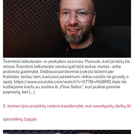
Šventinis laikotarpis – e. prekybos sezonas. Planuok, kad jis būtų be
streso Šventinis laikotarpis verslui gali būti aukso metas – arba
praleista galimybė. Didžiausi pardavimai įvyksta būtent per
Kalėdas, tačiau tam, kad juos pasiektum, reikia ruoštis ne gruodį, o
spalį. https://www.youtube.com/watch?v=077BrvNGBRQ Apie tai
kalbėjome kartu su Justina iš „Flow Sales“, kuri puikiai priminė
paprastą, bet […]
E. komercijos projektų vadovo kasdienybė: nuo savaitgalių darbų iki
sprendimų žygyje