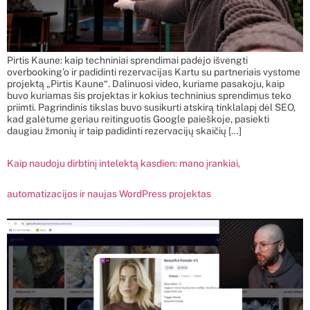
Pirtis Kaune: kaip techniniai sprendimai padėjo išvengti
overbooking’o ir padidinti rezervacijas Kartu su partneriais vystome
projektą „Pirtis Kaune“. Dalinuosi video, kuriame pasakoju, kaip
buvo kuriamas šis projektas ir kokius techninius sprendimus teko
priimti. Pagrindinis tikslas buvo susikurti atskirą tinklalapį dėl SEO,
kad galėtume geriau reitinguotis Google paieškoje, pasiekti
daugiau žmonių ir taip padidinti rezervacijų skaičių […]
Kaip naudoju dirbtinį intelektą kasdien: mano įrankiai,
automatizacijos ir naujas WordPress projektas