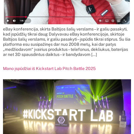
eBay konferencija, skirta Baltijos šalių verslams – ir galiu pasakyti,
kad įspūdžių tikrai daug Dalyvavau eBay konferencijoje, skirtoje
Baltijos šalių verslams, ir galiu pasakyti – įspūdis tikrai stiprus. Su šia
platforma esu susipažinęs dar nuo 2008 metų, kai dar patys
„medžiodavom“ įvairius produktus – telefonus, dėkliukus, baterijas
ar net 3D spausdintus daiktus – ir bandydavom […]
Mano įspūdžiai iš Kickstart Lab Pitch Battle 2025