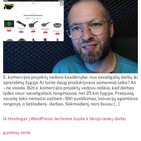
E. komercijos projektų vadovo kasdienybė: nuo savaitgalių darbų iki
sprendimų žygyje Ar turite daug produktyvaus asmeninio laiko? Aš
– ne visada. Būti e. komercijos projektų vadovu reiškia, kad darbas
lydės visur: savaitgaliais, renginiuose, net 25 km žygyje. Praėjusią
savaitę teko nemažai važinėti – BNI susitikimas, Inovacijų agentūros
renginys, o šeštadienį – darbas. Sekmadienį, nors buvau […]
Iš Hostinger į WordPress: techninis šuolis ir tikroji rankų darbo
gaminių vertė