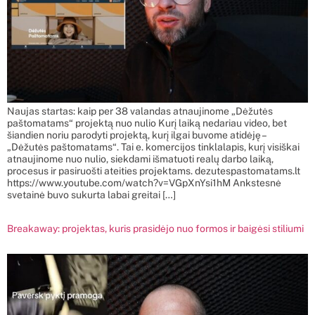
Naujas startas: kaip per 38 valandas atnaujinome „Dėžutės
paštomatams“ projektą nuo nulio Kurį laiką nedariau video, bet
šiandien noriu parodyti projektą, kurį ilgai buvome atidėję –
„Dėžutės paštomatams“. Tai e. komercijos tinklalapis, kurį visiškai
atnaujinome nuo nulio, siekdami išmatuoti realų darbo laiką,
procesus ir pasiruošti ateities projektams. dezutespastomatams.lt
https://www.youtube.com/watch?v=VGpXnYsi1hM Ankstesnė
svetainė buvo sukurta labai greitai […]
Breakaway: projektas, kuris prasidėjo nuo formos ir baigėsi stiliumi