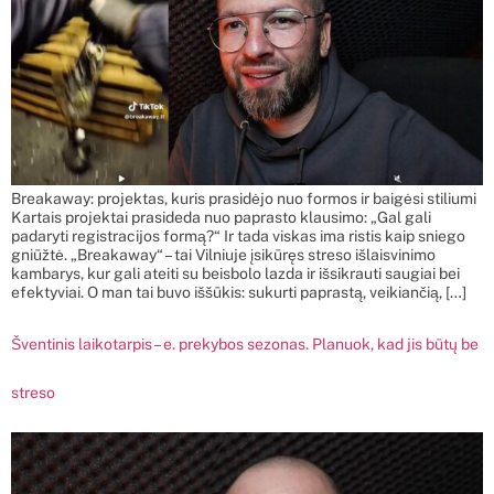
Breakaway: projektas, kuris prasidėjo nuo formos ir baigėsi stiliumi
Kartais projektai prasideda nuo paprasto klausimo: „Gal gali
padaryti registracijos formą?“ Ir tada viskas ima ristis kaip sniego
gniūžtė. „Breakaway“ – tai Vilniuje įsikūręs streso išlaisvinimo
kambarys, kur gali ateiti su beisbolo lazda ir išsikrauti saugiai bei
efektyviai. O man tai buvo iššūkis: sukurti paprastą, veikiančią, […]
Šventinis laikotarpis – e. prekybos sezonas. Planuok, kad jis būtų be
streso