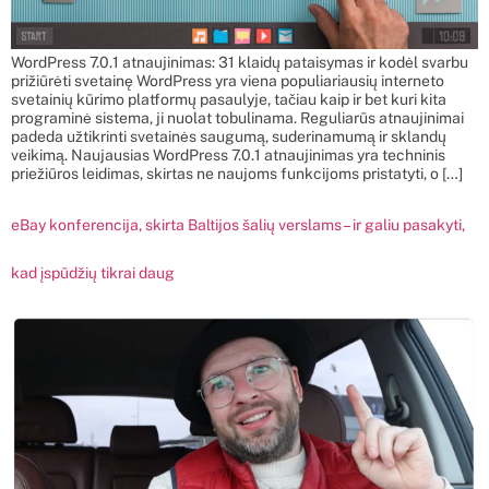
WordPress 7.0.1 atnaujinimas: 31 klaidų pataisymas ir kodėl svarbu
prižiūrėti svetainę WordPress yra viena populiariausių interneto
svetainių kūrimo platformų pasaulyje, tačiau kaip ir bet kuri kita
programinė sistema, ji nuolat tobulinama. Reguliarūs atnaujinimai
padeda užtikrinti svetainės saugumą, suderinamumą ir sklandų
veikimą. Naujausias WordPress 7.0.1 atnaujinimas yra techninis
priežiūros leidimas, skirtas ne naujoms funkcijoms pristatyti, o […]
eBay konferencija, skirta Baltijos šalių verslams – ir galiu pasakyti,
kad įspūdžių tikrai daug