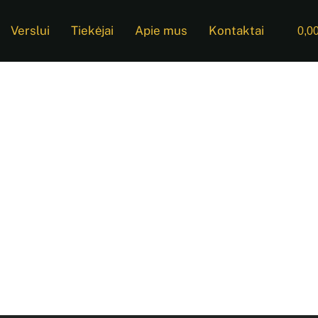
Verslui
Tiekėjai
Apie mus
Kontaktai
0,0