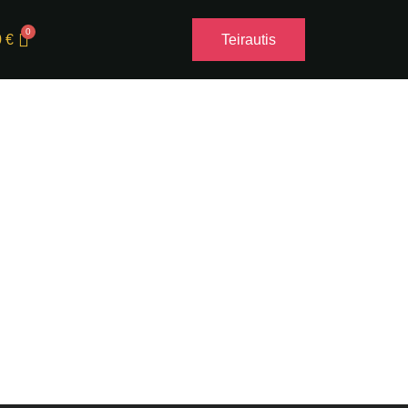
0
€
Teirautis