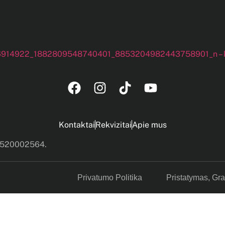
Kontaktai
Rekvizitai
Apie mus
s 520002564.
Privatumo Politika
Pristatymas, Gr