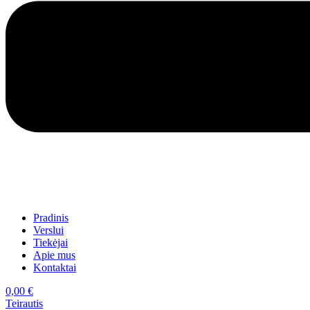
Pradinis
Verslui
Tiekėjai
Apie mus
Kontaktai
0,00
€
Teirautis