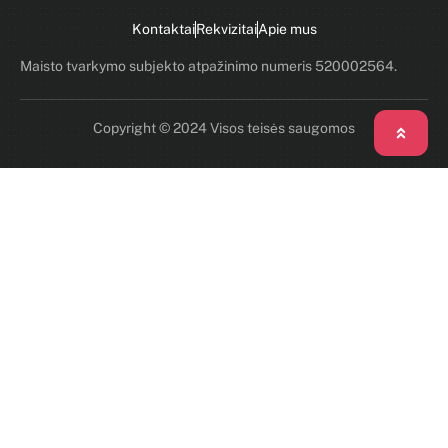
Kontaktai
Rekvizitai
Apie mus
Maisto tvarkymo subjekto atpažinimo numeris 520002564.
Copyright © 2024 Visos teisės saugomos