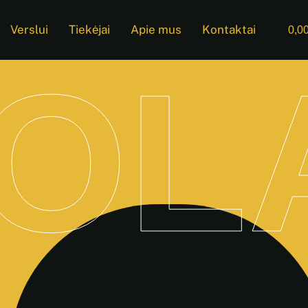
Verslui
Tiekėjai
Apie mus
Kontaktai
0,0
OL