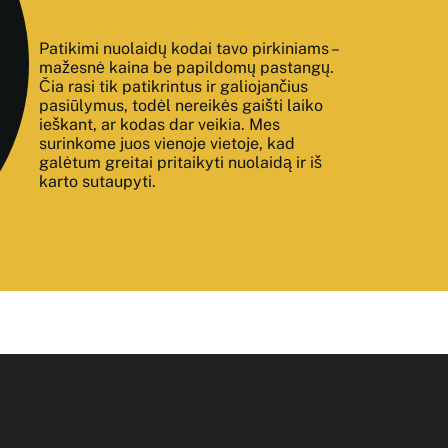
Patikimi nuolaidų kodai tavo pirkiniams –
mažesnė kaina be papildomų pastangų.
Čia rasi tik patikrintus ir galiojančius
pasiūlymus, todėl nereikės gaišti laiko
ieškant, ar kodas dar veikia. Mes
surinkome juos vienoje vietoje, kad
galėtum greitai pritaikyti nuolaidą ir iš
karto sutaupyti.