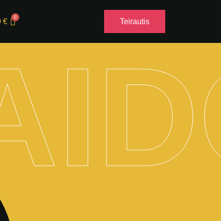
0
€
Teirautis
AID