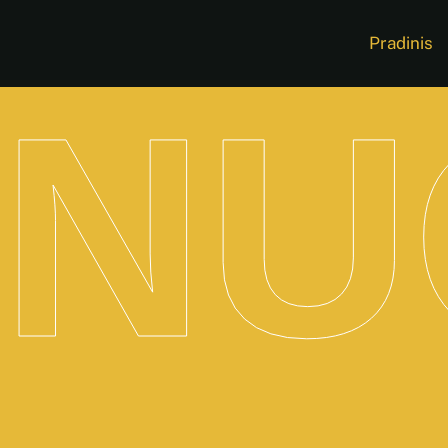
Pradinis
NU