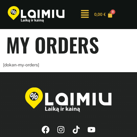
0,00
€
MY ORDERS
[dokan-my-orders]