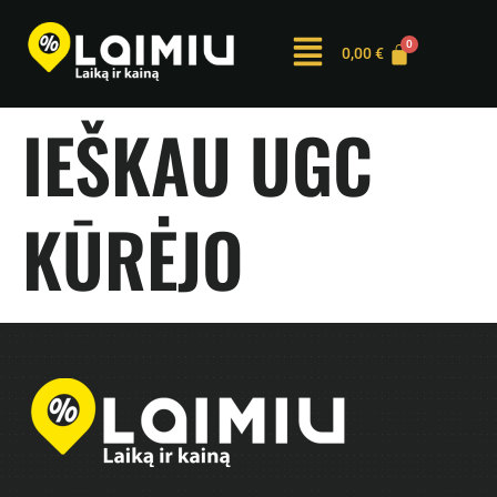
0,00
€
IEŠKAU UGC
KŪRĖJO