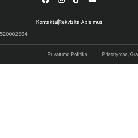
Kontaktai
Rekvizitai
Apie mus
s 520002564.
Privatumo Politika
Pristatymas, Gr