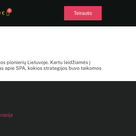
0
€
Teirautis
s pionierių Lietuvoje. Kartu leidžiamės į
mas apie SPA, kokios strategijos buvo taikomos