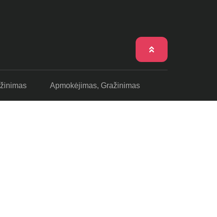
ažinimas
Apmokėjimas, Gražinimas