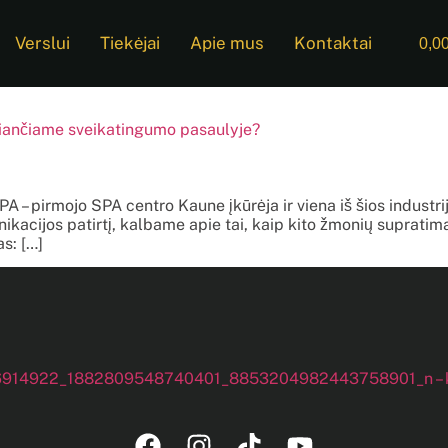
Verslui
Tiekėjai
Apie mus
Kontaktai
0,0
eičiančiame sveikatingumo pasaulyje?
– pirmojo SPA centro Kaune įkūrėja ir viena iš šios industrijo
ikacijos patirtį, kalbame apie tai, kaip kito žmonių suprati
as: […]