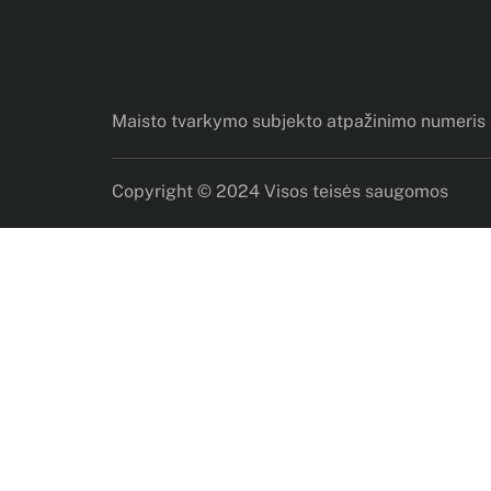
Maisto tvarkymo subjekto atpažinimo numeri
Copyright © 2024 Visos teisės saugomos