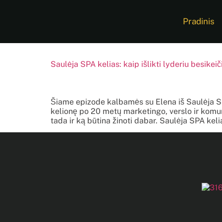
Pradinis
Saulėja SPA kelias: kaip išlikti lyderiu besik
Šiame epizode kalbamės su Elena iš Saulėja SPA 
kelionę po 20 metų marketingo, verslo ir komun
tada ir ką būtina žinoti dabar. Saulėja SPA keli